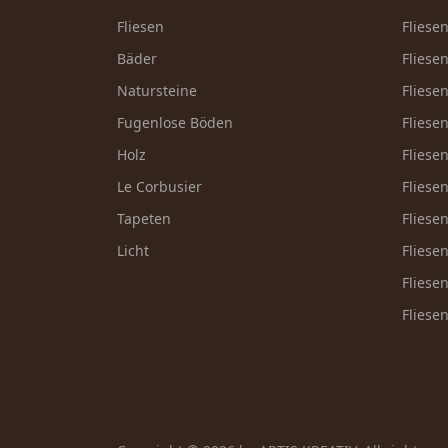
Fliesen
Fliese
Bäder
Fliese
Natursteine
Fliese
Fugenlose Böden
Fliese
Holz
Fliese
Le Corbusier
Fliese
Tapeten
Fliese
Licht
Fliese
Fliese
Fliese