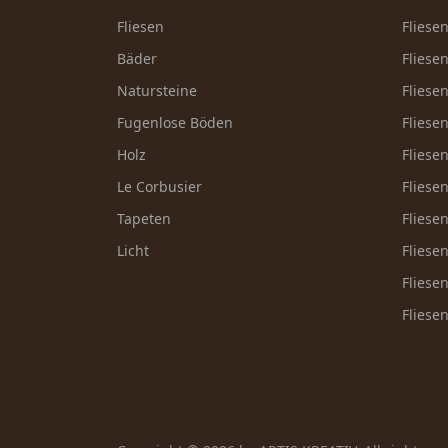
Fliesen
Fliese
Bäder
Fliese
Natursteine
Fliese
Fugenlose Böden
Fliese
Holz
Fliese
Le Corbusier
Fliese
Tapeten
Fliese
Licht
Fliese
Fliese
Fliese