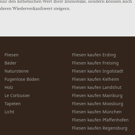
nur den ästhetischen Wert Ihrer Immobilie, sondern können auch
deren Wiederverkaufswert steigern.
Fliesen
Fliesen kaufen Erding
Bäder
Fliesen kaufen Freising
Natursteine
Fliesen kaufen Ingolstadt
Fugenlose Böden
Fliesen kaufen Kelheim
Holz
Fliesen kaufen Landshut
Le Corbusier
Fliesen kaufen Mainburg
Tapeten
Fliesen kaufen Moosburg
Licht
Fliesen kaufen München
Fliesen kaufen Pfaffenhofen
Fliesen kaufen Regensburg