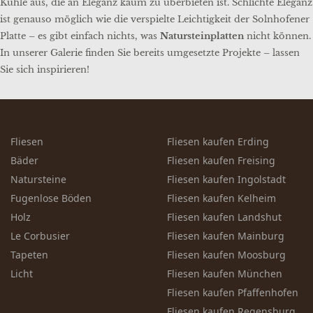
Kühle aus, die an Eleganz kaum zu überbieten ist. Schlichte Eleganz
ist genauso möglich wie die verspielte Leichtigkeit der Solnhofener
Platte – es gibt einfach nichts, was
Natursteinplatten
nicht können.
In unserer Galerie finden Sie bereits umgesetzte Projekte – lassen
Sie sich inspirieren!
Fliesen
Fliesen kaufen Erding
Bäder
Fliesen kaufen Freising
Natursteine
Fliesen kaufen Ingolstadt
Fugenlose Böden
Fliesen kaufen Kelheim
Holz
Fliesen kaufen Landshut
Le Corbusier
Fliesen kaufen Mainburg
Tapeten
Fliesen kaufen Moosburg
Licht
Fliesen kaufen München
Fliesen kaufen Pfaffenhofen
Fliesen kaufen Regensburg