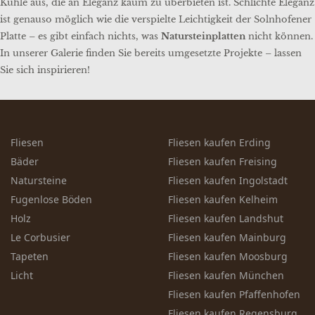
Kühle aus, die an Eleganz kaum zu überbieten ist. Schlichte Eleganz
ist genauso möglich wie die verspielte Leichtigkeit der Solnhofener
Platte – es gibt einfach nichts, was
Natursteinplatten
nicht können.
In unserer Galerie finden Sie bereits umgesetzte Projekte – lassen
Sie sich inspirieren!
Fliesen
Fliesen kaufen Erding
Bäder
Fliesen kaufen Freising
Natursteine
Fliesen kaufen Ingolstadt
Fugenlose Böden
Fliesen kaufen Kelheim
Holz
Fliesen kaufen Landshut
Le Corbusier
Fliesen kaufen Mainburg
Tapeten
Fliesen kaufen Moosburg
Licht
Fliesen kaufen München
Fliesen kaufen Pfaffenhofen
Fliesen kaufen Regensburg