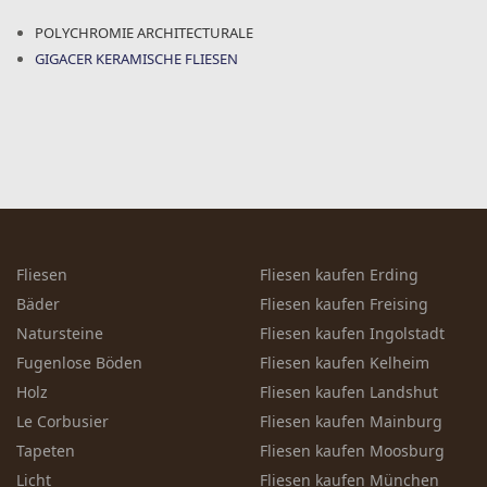
POLYCHROMIE ARCHITECTURALE
GIGACER KERAMISCHE FLIESEN
Fliesen
Fliesen kaufen Erding
Bäder
Fliesen kaufen Freising
Natursteine
Fliesen kaufen Ingolstadt
Fugenlose Böden
Fliesen kaufen Kelheim
Holz
Fliesen kaufen Landshut
Le Corbusier
Fliesen kaufen Mainburg
Tapeten
Fliesen kaufen Moosburg
Licht
Fliesen kaufen München